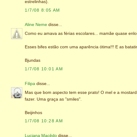
estrelinhas).
1/7/08 8:05 AM
Aline Neme
disse...
Como eu amava as férias escolares... mamãe quase enl
Esses bifes estão com uma aparência ótima!!! E as batatin
Bjundas
1/7/08 10:01 AM
Filipa
disse...
Mas que bom aspecto tem esse prato! O mel e a mostard
fazer. Uma graça as "smiles".
Beijinhos
1/7/08 10:28 AM
Luciana Macêdo
disse...