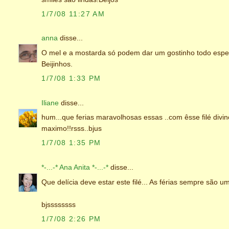
1/7/08 11:27 AM
anna
disse...
O mel e a mostarda só podem dar um gostinho todo especia
Beijinhos.
1/7/08 1:33 PM
Iliane
disse...
hum...que ferias maravolhosas essas ..com êsse filé divin
maximo!!rsss..bjus
1/7/08 1:35 PM
*-...-* Ana Anita *-...-*
disse...
Que delícia deve estar este filé... As férias sempre são u
bjssssssss
1/7/08 2:26 PM