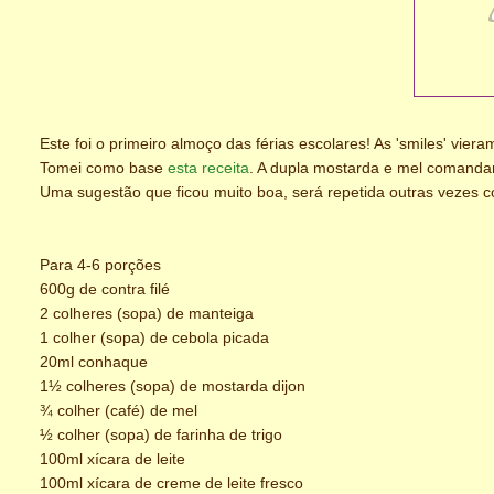
Este foi o primeiro almoço das férias escolares! As 'smiles' vier
Tomei como base
esta receita
. A dupla mostarda e mel comanda
Uma sugestão que ficou muito boa, será repetida outras vezes c
Para 4-6 porções
600g de contra filé
2 colheres (sopa) de manteiga
1 colher (sopa) de cebola picada
20ml conhaque
1½ colheres (sopa) de mostarda dijon
¾ colher (café) de mel
½ colher (sopa) de farinha de trigo
100ml xícara de leite
100ml xícara de creme de leite fresco