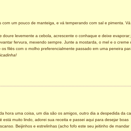
os com um pouco de manteiga, e vá temperando com sal e pimenta. Vá
 e doure levemente a cebola, acrescente o conhaque e deixe evaporar;
e levantar fervura, mexendo sempre. Junte a mostarda, o mel e o creme
gue os filés com o molho preferencialmente passado em uma peneira par
icadinha!
da hora uma coisa, um dia são os amigos, outro dia a despedida da c
é está muito lindo, adorei sua receita e passei aqui para desejar boas
anso. Beijinhos e estrelinhas (acho fofo este seu jeitinho de mandar