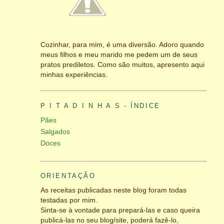
Cozinhar, para mim, é uma diversão. Adoro quando
meus filhos e meu marido me pedem um de seus
pratos prediletos. Como são muitos, apresento aqui
minhas experiências.
P I T A D I N H A S - ÍNDICE
Pães
Salgados
Doces
ORIENTAÇÃO
As receitas publicadas neste blog foram todas
testadas por mim.
Sinta-se à vontade para prepará-las e caso queira
publicá-las no seu blog/site, poderá fazê-lo,