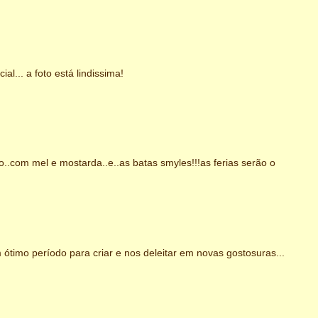
l... a foto está lindissima!
o..com mel e mostarda..e..as batas smyles!!!as ferias serão o
m ótimo período para criar e nos deleitar em novas gostosuras...