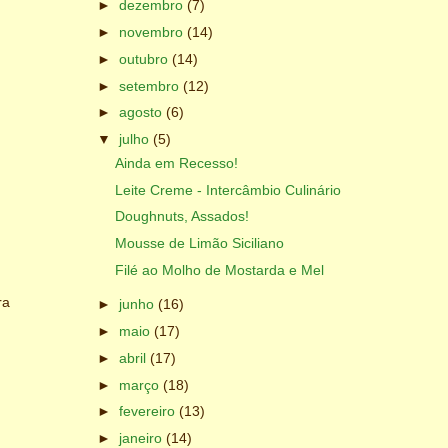
►
dezembro
(7)
►
novembro
(14)
►
outubro
(14)
►
setembro
(12)
►
agosto
(6)
▼
julho
(5)
Ainda em Recesso!
Leite Creme - Intercâmbio Culinário
Doughnuts, Assados!
Mousse de Limão Siciliano
Filé ao Molho de Mostarda e Mel
ra
►
junho
(16)
►
maio
(17)
►
abril
(17)
►
março
(18)
►
fevereiro
(13)
►
janeiro
(14)