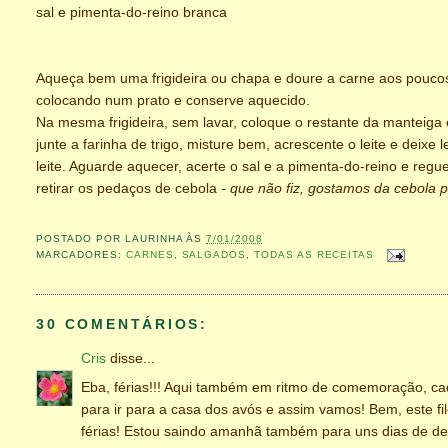
sal e pimenta-do-reino branca
Aqueça bem uma frigideira ou chapa e doure a carne aos pouc
colocando num prato e conserve aquecido.
Na mesma frigideira, sem lavar, coloque o restante da manteiga
junte a farinha de trigo, misture bem, acrescente o leite e deix
leite. Aguarde aquecer, acerte o sal e a pimenta-do-reino e re
retirar os pedaços de cebola
- que não fiz, gostamos da cebola p
POSTADO POR
LAURINHA
ÀS
7/01/2008
MARCADORES:
CARNES
,
SALGADOS
,
TODAS AS RECEITAS
30 COMENTÁRIOS:
Cris
disse...
Eba, férias!!! Aqui também em ritmo de comemoração, ca
para ir para a casa dos avós e assim vamos! Bem, este fil
férias! Estou saindo amanhã também para uns dias de desc