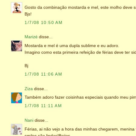
Gosto da combinação mostarda e mel, este molho deve s
Bjs!
1/7/08 10:50 AM
Marizé
disse...
Mostarda e mel é uma dupla sublime e eu adoro.
Imagino como esta primeira refeição de férias deve ter sid
Bj
1/7/08 11:06 AM
Ziza
disse...
Também adoro fazer coisinhas especiais quando meu pimp
1/7/08 11:11 AM
Nani
disse...
Férias, ai não vejo a hora das minhas chegarem, menina
smiles são lindas!Beijos